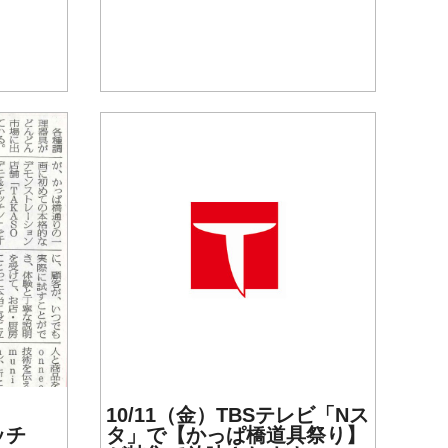
10/11（金）TBSテレビ「Nス
ッチ
タ」で【かっぱ橋道具祭り】