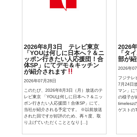
2026年8月3日 テレビ東京
202
「YOUは何しに日本へ？＆ニ
「タイ
ッポン行きたい人応援団！合
部が紹
体SP」にてデモ＆キッチン
2026年0
が紹介されます
フジテレ
2026年07月28日
7月24日
このたび、2026年8月3日（月）放送のテ
マン」に
レビ東京 「YOUは何しに日本へ？＆ニッ
の様子が
ポン行きたい人応援団！合体SP」にて、
timel
当社が紹介される予定です。 ※以前放送
ゲストのTr
された回ですが好評のため、再々度、取
り上げていただくこととなり […]