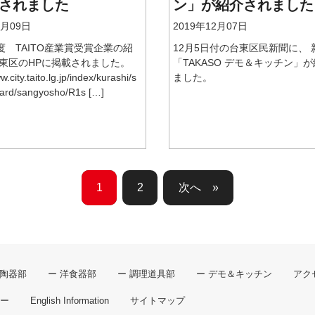
されました
ン」が紹介されました
2月09日
2019年12月07日
度 TAITO産業賞受賞企業の紹
12月5日付の台東区民新聞に、 
台東区のHPに掲載されました。
「TAKASO デモ＆キッチン」
w.city.taito.lg.jp/index/kurashi/s
ました。
ward/sangyosho/R1s […]
1
2
»
 陶器部
ー 洋食器部
ー 調理道具部
ー デモ＆キッチン
アク
ー
English Information
サイトマップ