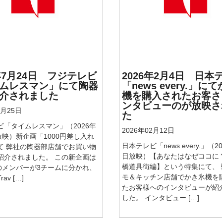
6年7月24日 フジテレビ
2026年2月4日 日本
ムレスマン」にて陶器
「news every.」に
介されました
機を購入されたお客さ
ンタビューのが放映さ
7月25日
た
ビ「タイムレスマン」（2026年
2026年02月12日
放映）新企画「1000円差し入れ
日本テレビ「news every.」（2
て 弊社の陶器部店舗でお買い物
日放映）【あなたはなぜココに
紹介されました。 この新企画は
橋道具街編】という特集にて、
eszのメンバーが3チームに分かれ、
モ＆キッチン店舗でかき氷機を
av […]
たお客様へのインタビューが紹
した。 インタビュー […]