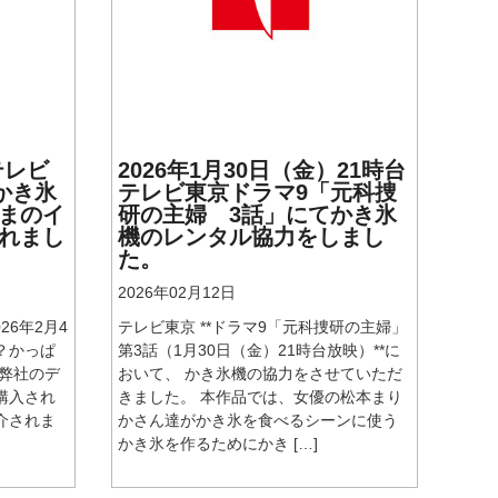
テレビ
2026年1月30日（金）21時台
てかき氷
テレビ東京ドラマ9「元科捜
まのイ
研の主婦 3話」にてかき氷
れまし
機のレンタル協力をしまし
た。
2026年02月12日
026年2月4
テレビ東京 **ドラマ9「元科捜研の主婦」
？かっぱ
第3話（1月30日（金）21時台放映）**に
 弊社のデ
おいて、 かき氷機の協力をさせていただ
購入され
きました。 本作品では、女優の松本まり
介されま
かさん達がかき氷を食べるシーンに使う
かき氷を作るためにかき […]