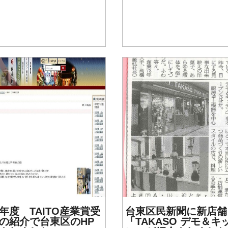
年度 TAITO産業賞受
台東区民新聞に新店舗
の紹介で台東区のHP
「TAKASO デモ＆キ